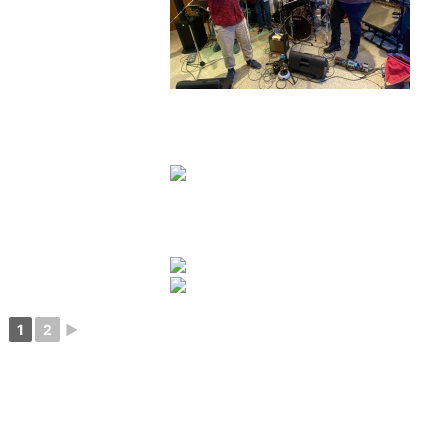
1
2
►