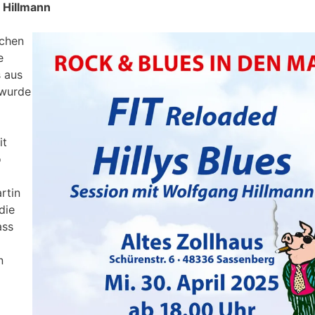
 Hillmann
schen
e
s aus
 wurde
it
o
m
rtin
die
ass
n