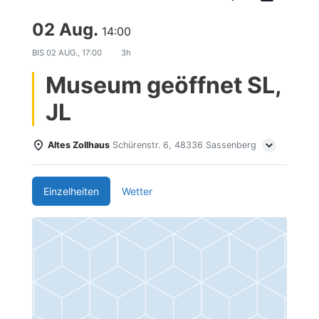
02 Aug.
14:00
BIS
02 AUG., 17:00
3h
Museum geöffnet SL,
JL
Altes Zollhaus
Schürenstr. 6, 48336 Sassenberg
Einzelheiten
Wetter