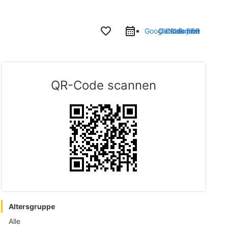
favorite_border
Google Calendar
Outlook 365
Outlook Live
iCal Export
QR-Code scannen
Altersgruppe
Alle