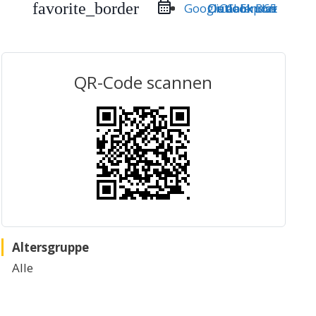
favorite_border
Google Calendar
Outlook Live
Outlook 365
iCal Export
QR-Code scannen
Altersgruppe
Alle