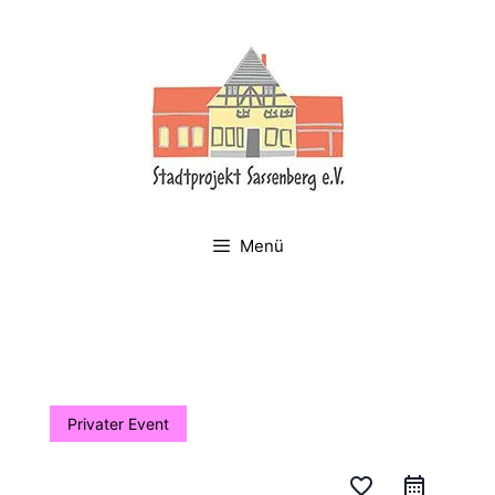
Zum
Inhalt
springen
Menü
Privater Event
favorite_border