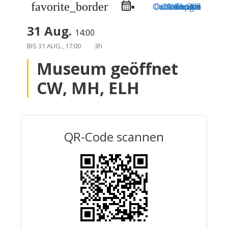
favorite_border
Outlook Live
Outlook 365
iCal Export
Google Calendar
31 Aug.
14:00
BIS
31 AUG., 17:00
3h
Museum geöffnet
CW, MH, ELH
QR-Code scannen