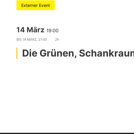
Externer Event
14 März
19:00
BIS
14 MÄRZ, 21:00
2h
Die Grünen, Schankrau